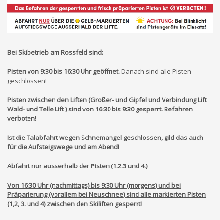
Bei Skibetrieb am Rossfeld sind:
Pisten von
9:30
bis 16:30 Uhr
geöffnet.
D
anach
sind alle Pisten
geschlossen
!
Pisten zwischen den Liften (Großer- und Gipfel und Verbindung Lift
Wald- und Telle Lift ) sind von 16:30 bis 9:30 gesperrt. Befahren
verboten!
Ist die Talabfahrt wegen Schnemangel geschlossen, gild das auch
für die Aufsteigswege und am Abend!
Abfahrt nur ausserhalb der Pisten (1.2.3 und 4.)
V
on
16:30 Uhr
(nachmittags)
bis 9:30 Uhr (morgens) und b
ei
Präparierung (vorallem be
i Neuschnee)
sind alle
markierten
Pisten
(1,2, 3. und 4)
zwischen den Skiliften
gesperrt!