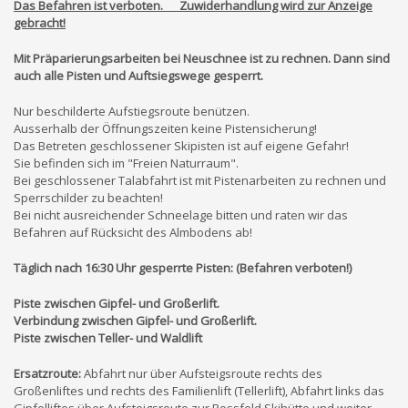
Das
Befahren ist verboten
.
Zuwiderhandlung wird zur Anzeige
gebracht!
Mit Präparierungsarbeiten bei Neuschnee ist zu rechnen. Dann sind
auch alle Pisten und Auftsiegswege gesperrt.
Nur beschilderte Aufstiegsroute benützen.
Ausserhalb der Öffnungszeiten keine Pistensicherung!
Das Betreten geschlossener Skipisten ist auf eigene Gefahr!
Sie befinden sich im "Freien Naturraum".
Bei geschlossener Talabfahrt ist mit Pistenarbeiten zu rechnen und
Sperrschilder zu beachten!
Bei nicht ausreichender Schneelage bitten und raten wir das
Befahren auf Rücksicht des Almbodens ab!
Täglich nach 16:30 Uhr gesperrte Pisten
: (Befahren verboten!)
Piste zwischen Gipfel- und Großerlift.
Verbindung zwischen Gipfel- und Großerlift.
Piste zwischen Teller- und Waldlift
Ersatzroute:
Abfahrt nur über Aufsteigsroute rechts des
Großenliftes und rechts des Familienlift (Tellerlift), Abfahrt links das
Gipfelliftes über Aufsteigsroute zur Rossfeld Skihütte und weiter