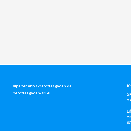
K
alpenerlebnis-berchtesgaden.de
berchtesgaden-ski.eu
SK
83
Li
Am
83