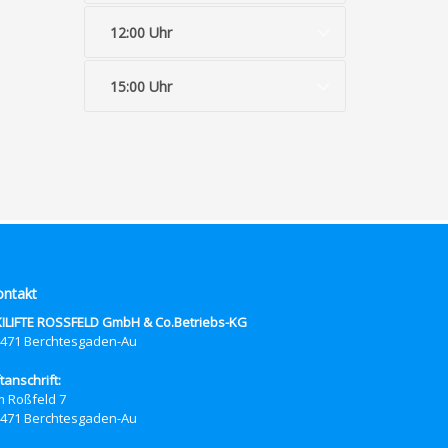
12:00 Uhr
15:00 Uhr
ontakt
ILIFTE ROSSFELD GmbH & Co.Betriebs-KG
471 Berchtesgaden-Au
ftanschrift:
 Roßfeld 7
471 Berchtesgaden-Au